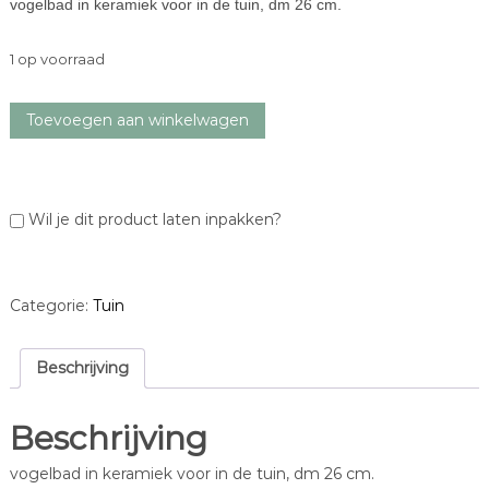
vogelbad in keramiek voor in de tuin, dm 26 cm.
1 op voorraad
v
Toevoegen aan winkelwagen
o
g
e
l
Wil je dit product laten inpakken?
b
a
d
a
Categorie:
Tuin
a
n
t
Beschrijving
a
l
Beschrijving
vogelbad in keramiek voor in de tuin, dm 26 cm.