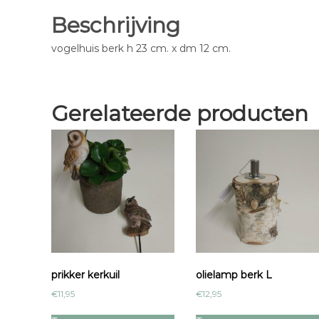
Beschrijving
vogelhuis berk h 23 cm. x dm 12 cm.
Gerelateerde producten
prikker kerkuil
olielamp berk L
€
11,95
€
12,95