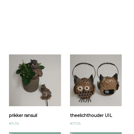
prikker ransuil
theelichthouder UIL
€
11,95
€
17,95