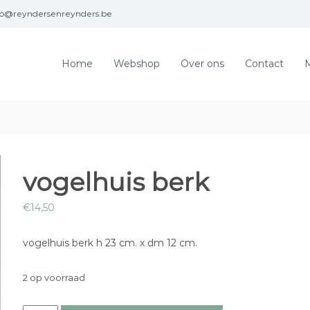
fo@reyndersenreynders.be
Home
Webshop
Over ons
Contact
M
vogelhuis berk
€
14,50
vogelhuis berk h 23 cm. x dm 12 cm.
2 op voorraad