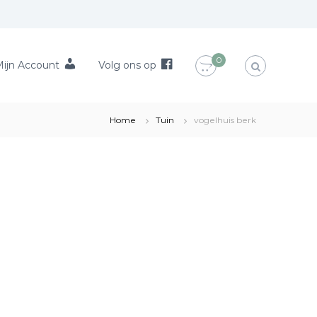
0
ijn Account
Volg ons op
Home
Tuin
vogelhuis berk