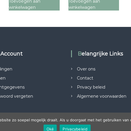
Toevoegen aan
Toevoegen aan
winkelwagen
winkelwagen
n Account
Belangrijke Links
lingen
Over ons
sen
Contact
ntgegevens
Privacy beleid
woord vergeten
Algemene voorwaarden
site zo soepel mogelijk draait. Als u doorgaat met het gebruiken van 
Oké
Privacybeleid
orbehouden. Thema:
Flash
door ThemeGrill. Aangedreven door
WordPress