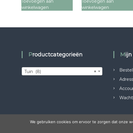
Toevoegen aan
Toevoegen aan
winkelwagen
winkelwagen
Productcategorieën
Mij
Bestel
Tuin (8)
×
Adres
Accou
Wacht
We gebruiken cookies om ervoor te zorgen dat onze web
Auteursrecht © 2026
Reynders en Reynders
Alle rechten vo