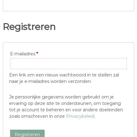
Registreren
V
E-mailadres
*
e
r
Een link om een nieuw wachtwoord in te stellen zal
e
naar je e-mailadres worden verzonden.
i
s
Je persoonlijke gegevens worden gebruikt om je
ervaring op deze site te ondersteunen, om toegang
t
tot je account te beheren en voor andere doeleinden
zoals omschreven in onze
Privacybeleid
.
Registreren