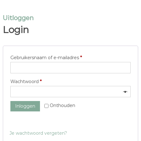
Uitloggen
Login
V
Gebruikersnaam of e-mailadres
*
e
r
V
Wachtwoord
*
e
e
i
r
s
Onthouden
Inloggen
e
t
i
s
Je wachtwoord vergeten?
t