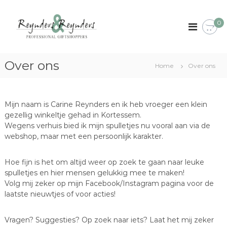
G
a
R
P
0
r
n
e
o
a
y
f
a
n
e
r
s
Over ons
d
Home
Over ons
d
s
e
e
i
r
o
i
n
n
s
Mijn naam is Carine Reynders en ik heb vroeger een klein
a
h
e
gezellig winkeltje gehad in Kortessem.
l
o
n
g
Wegens verhuis bied ik mijn spulletjes nu vooral aan via de
u
i
webshop, maar met een persoonlijk karakter.
R
d
f
e
t
y
s
Hoe fijn is het om altijd weer op zoek te gaan naar leuke
h
spulletjes en hier mensen gelukkig mee te maken!
n
o
Volg mij zeker op mijn Facebook/Instagram pagina voor de
d
p
laatste nieuwtjes of voor acties!
e
p
e
r
r
Vragen? Suggesties? Op zoek naar iets? Laat het mij zeker
s
s