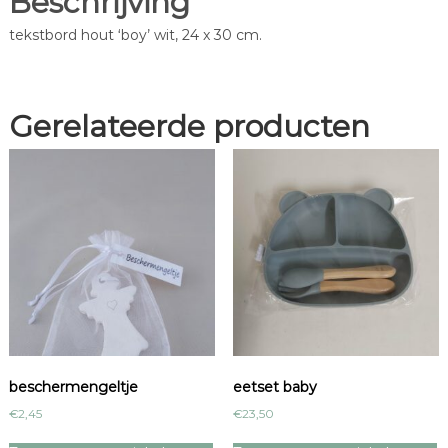
Beschrijving
s
B
tekstbord hout ‘boy’ wit, 24 x 30 cm.
:
O
€
Y
1
'
1
a
Gerelateerde producten
,
a
9
n
5
t
.
a
l
beschermengeltje
eetset baby
€
2,45
€
23,50