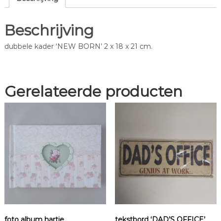
N
'
Beschrijving
a
a
dubbele kader ‘NEW BORN’ 2 x 18 x 21 cm.
n
t
a
l
Gerelateerde producten
foto album hartje
tekstbord ‘DAD’S OFFICE’