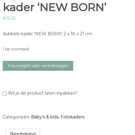
kader ‘NEW BORN’
€
15,50
dubbele kader ‘NEW BORN’ 2 x 18 x 21 cm.
1 op voorraad
k
Toevoegen aan winkelwagen
a
d
e
r
Wil je dit product laten inpakken?
'
N
E
W
Categorieën:
Baby's & kids
,
Fotokaders
B
O
R
Beschrijving