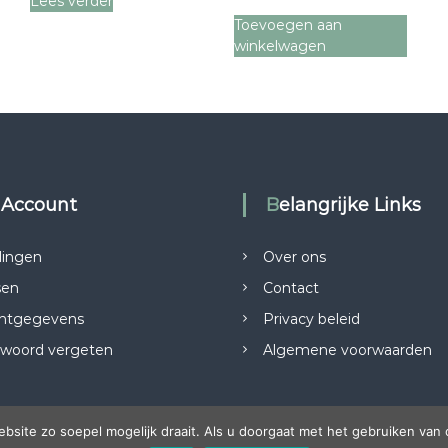
Lees verder
Toevoegen aan
winkelwagen
n Account
Belangrijke Links
lingen
Over ons
sen
Contact
ntgegevens
Privacy beleid
woord vergeten
Algemene voorwaarden
site zo soepel mogelijk draait. Als u doorgaat met het gebruiken van 