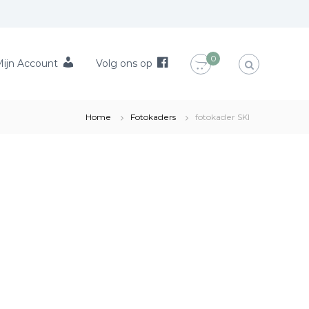
0
ijn Account
Volg ons op
Home
Fotokaders
fotokader SKI