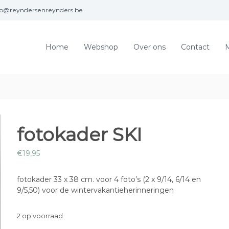
fo@reyndersenreynders.be
Home
Webshop
Over ons
Contact
M
fotokader SKI
€
19,95
fotokader 33 x 38 cm. voor 4 foto’s (2 x 9/14, 6/14 en
9/5,50) voor de wintervakantieherinneringen
2 op voorraad