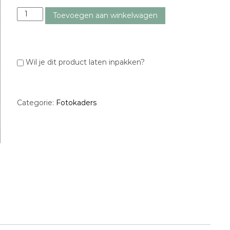
f
Toevoegen aan winkelwagen
o
t
o
k
Wil je dit product laten inpakken?
a
d
e
r
Categorie:
Fotokaders
S
K
I
a
a
n
t
a
l