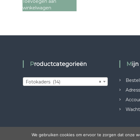
Toevoegen aan
winkelwagen
Productcategorieën
Mij
Bestel
Fotokaders (14)
×
Adres
Accou
Wacht
We gebruiken cookies om ervoor te zorgen dat onze web