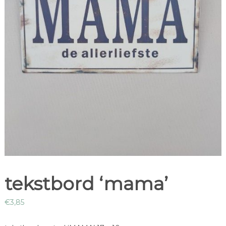
tekstbord ‘mama’
€
3,85