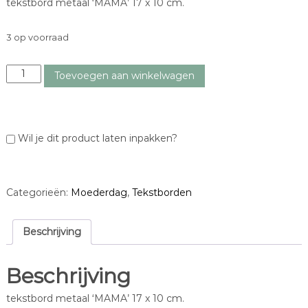
tekstbord metaal ‘MAMA’ 17 x 10 cm.
3 op voorraad
t
Toevoegen aan winkelwagen
e
k
s
t
Wil je dit product laten inpakken?
b
o
r
d
Categorieën:
Moederdag
,
Tekstborden
'
m
a
Beschrijving
m
a
Beschrijving
'
a
tekstbord metaal ‘MAMA’ 17 x 10 cm.
a