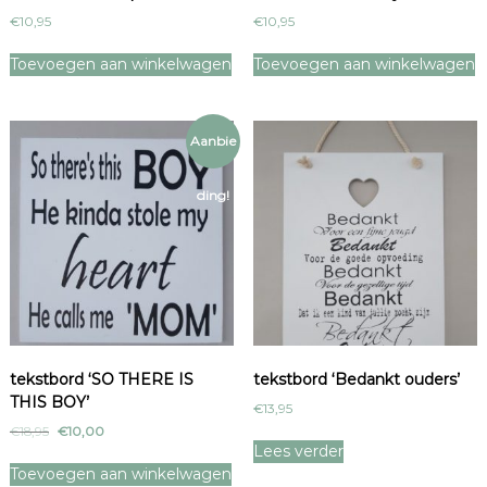
€
10,95
€
10,95
Toevoegen aan winkelwagen
Toevoegen aan winkelwagen
Aanbie
ding!
tekstbord ‘SO THERE IS
tekstbord ‘Bedankt ouders’
THIS BOY’
€
13,95
O
H
€
18,95
€
10,00
Lees verder
o
u
r
i
Toevoegen aan winkelwagen