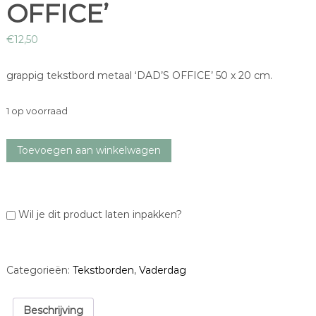
OFFICE’
€
12,50
grappig tekstbord metaal ‘DAD’S OFFICE’ 50 x 20 cm.
1 op voorraad
t
Toevoegen aan winkelwagen
e
k
s
t
Wil je dit product laten inpakken?
b
o
r
d
Categorieën:
Tekstborden
,
Vaderdag
'
D
A
Beschrijving