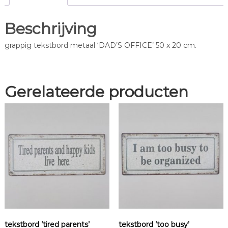
D
'
Beschrijving
S
O
grappig tekstbord metaal ‘DAD’S OFFICE’ 50 x 20 cm.
F
F
I
C
Gerelateerde producten
E
'
a
a
n
t
a
l
tekstbord ’tired parents’
tekstbord ’too busy’