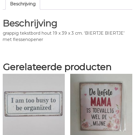
I
Beschrijving
E
R
Beschrijving
T
J
grappig tekstbord hout 19 x 39 x 3 cm. ‘BIERTJE BIERTJE’
E
met flessenopener
B
I
E
R
Gerelateerde producten
T
J
E
'
a
a
n
t
a
l