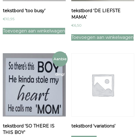
tekstbord ’too busy’
tekstbord ‘DE LIEFSTE
MAMA’
€
10,95
€
6,50
Toevoegen aan winkelwagen
Toevoegen aan winkelwagen
Aanbie
ding!
tekstbord ‘SO THERE IS
tekstbord ‘variations’
THIS BOY’