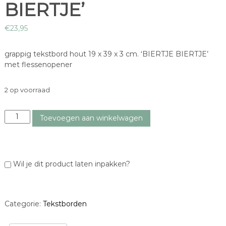
BIERTJE’
€
23,95
grappig tekstbord hout 19 x 39 x 3 cm. ‘BIERTJE BIERTJE’
met flessenopener
2 op voorraad
t
Toevoegen aan winkelwagen
e
k
s
t
Wil je dit product laten inpakken?
b
o
r
d
Categorie:
Tekstborden
'
B