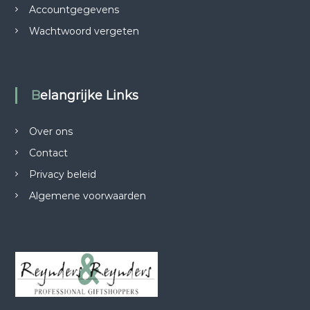
Accountgegevens
1
8
Wachtwoord vergeten
,
9
5
.
Belangrijke Links
Over ons
Contact
Privacy beleid
Algemene voorwaarden