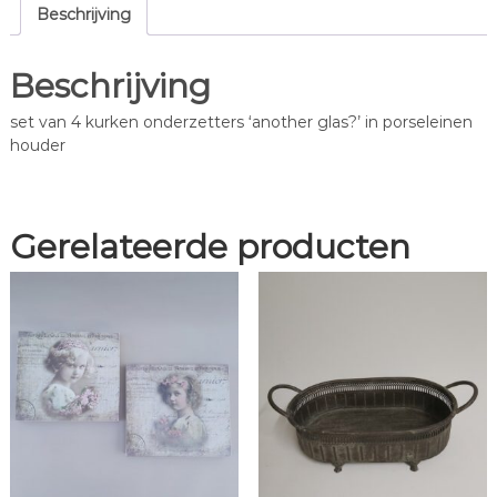
t
Beschrijving
e
r
Beschrijving
s
'
set van 4 kurken onderzetters ‘another glas?’ in porseleinen
a
houder
n
o
t
h
Gerelateerde producten
e
r
g
l
a
s
?
'
a
a
n