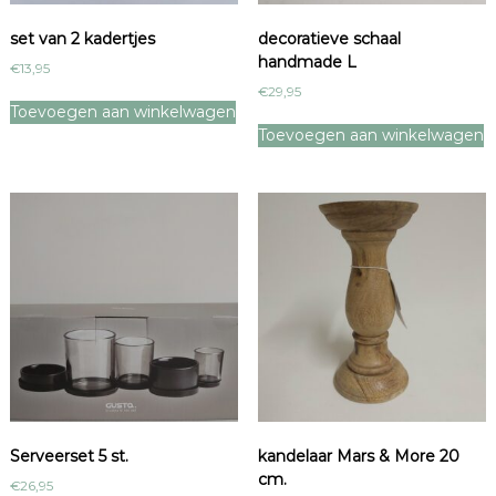
t
a
set van 2 kadertjes
decoratieve schaal
l
handmade L
€
13,95
€
29,95
Toevoegen aan winkelwagen
Toevoegen aan winkelwagen
Serveerset 5 st.
kandelaar Mars & More 20
cm.
€
26,95