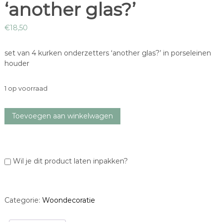
‘another glas?’
€
18,50
set van 4 kurken onderzetters ‘another glas?’ in porseleinen
houder
1 op voorraad
s
Toevoegen aan winkelwagen
e
t
o
n
Wil je dit product laten inpakken?
d
e
r
z
Categorie:
Woondecoratie
e
t