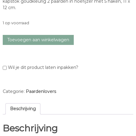
kapstok goudkleurig 2 paarden in hoefijzer met 5 haken, 11 x
12 cm.
1 op voorraad
k
Toevoegen aan winkelwagen
a
p
s
t
Wil je dit product laten inpakken?
o
k
5
h
Categorie:
Paardenlovers
a
k
e
Beschrijving
n
a
Beschrijving
a
n