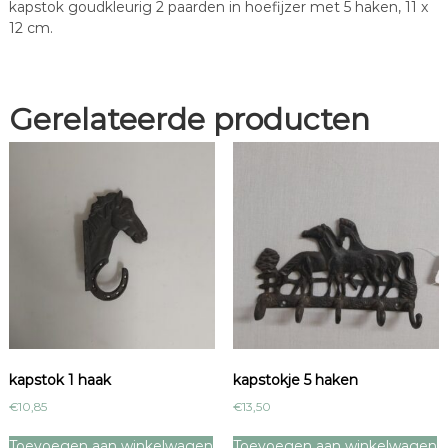
kapstok goudkleurig 2 paarden in hoefijzer met 5 haken, 11 x
t
12 cm.
a
l
Gerelateerde producten
kapstok 1 haak
kapstokje 5 haken
€
10,85
€
13,50
Toevoegen aan winkelwagen
Toevoegen aan winkelwagen