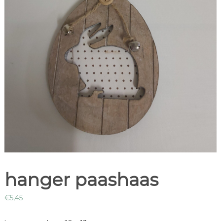
hanger paashaas
€
5,45