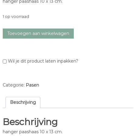
hanger paashaas 10 x 13 cm.
1 op voorraad
h
Toevoegen aan winkelwagen
a
n
g
e
Wil je dit product laten inpakken?
r
p
a
a
Categorie:
Pasen
s
h
a
Beschrijving
a
s
Beschrijving
a
a
hanger paashaas 10 x 13 cm.
n