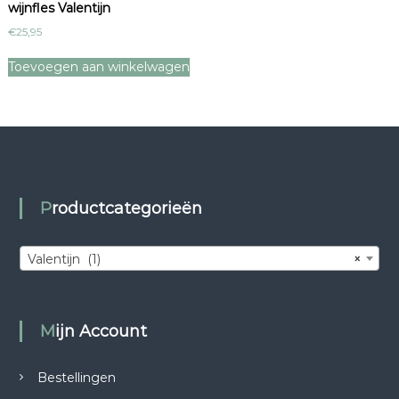
wijnfles Valentijn
€
25,95
Toevoegen aan winkelwagen
Productcategorieën
Valentijn (1)
×
Mijn Account
Bestellingen